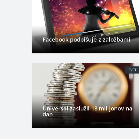
Facebook podpisuje z založbami
SVET
Universal zaslužil 18 milijonov na
dan