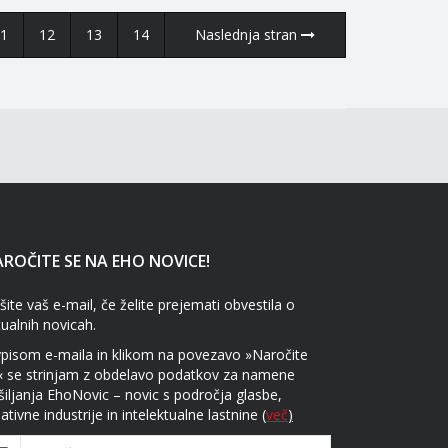
1
12
13
14
Naslednja stran
ROČITE SE NA EHO NOVICE!
šite vaš e-mail, če želite prejemati obvestila o
tualnih novicah.
vpisom e-maila in klikom na povezavo »Naročite
« se strinjam z obdelavo podatkov za namene
šiljanja EhoNovic – novic s področja glasbe,
ativne industrije in intelektualne lastnine
(
več
)