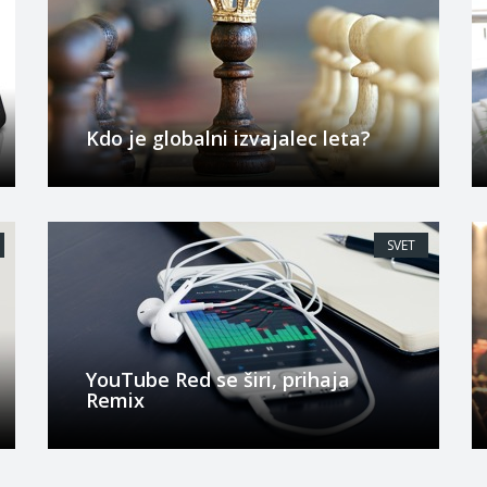
Kdo je globalni izvajalec leta?
SVET
YouTube Red se širi, prihaja
Remix