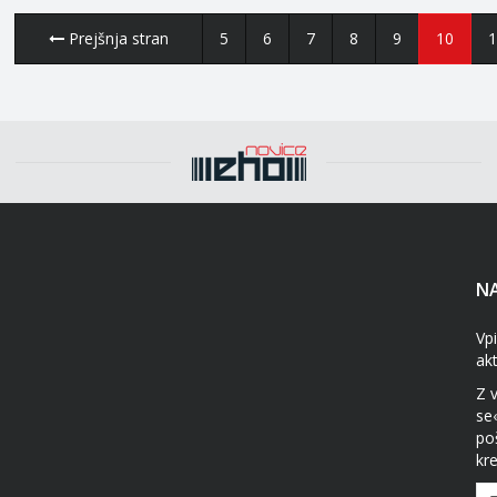
Prejšnja stran
5
6
7
8
9
10
1
NA
Vpi
ak
Z 
se
po
kre