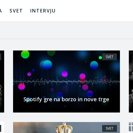
A
SVET
INTERVJU
SVET
Spotify gre na borzo in nove trge
SVET