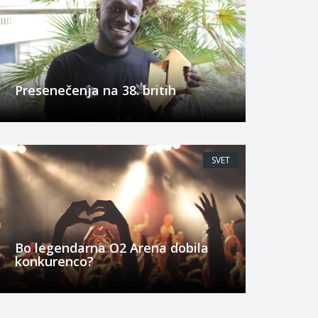
Presenečenja na 38. britih
SVET
Bo legendarna O2 Arena dobila
konkurenco?