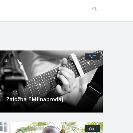
SVET
Založba EMI naprodaj
SVET