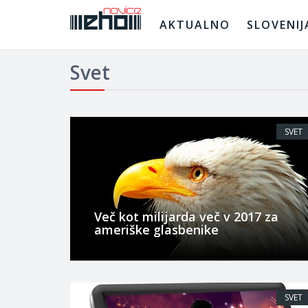
AKTUALNO
SLOVENIJ
Svet
SVET
Več kot milijarda več v 2017 za
ameriške glasbenike
SVET