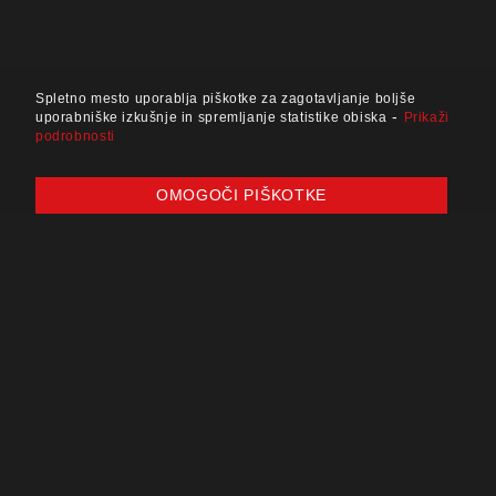
Spletno mesto uporablja piškotke za zagotavljanje boljše
-
uporabniške izkušnje in spremljanje statistike obiska
Prikaži
podrobnosti
OMOGOČI PIŠKOTKE