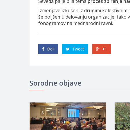
Seveda pa je bila tema
proces zbiranja na
Izmenjave izkušenj z drugimi kolektivnimi
še boljšemu delovanju organizacije, tako v 
fonogramov na mednarodni ravni.
Deli
Tweet
+1
Sorodne objave