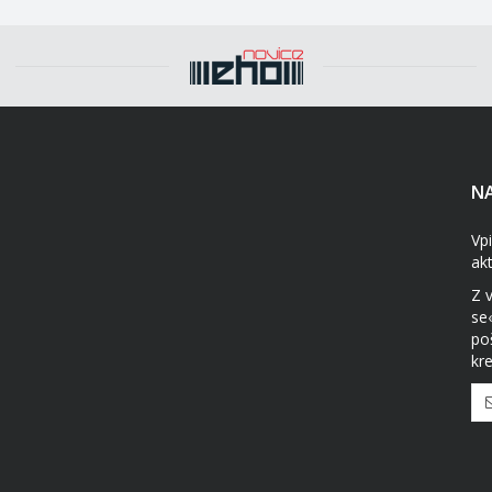
NA
Vpi
ak
Z 
se
po
kre