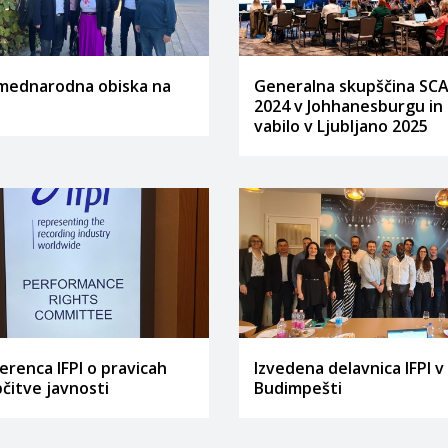
mednarodna obiska na
Generalna skupščina SC
2024 v Johhanesburgu in
vabilo v Ljubljano 2025
erenca IFPI o pravicah
Izvedena delavnica IFPI v
bčitve javnosti
Budimpešti