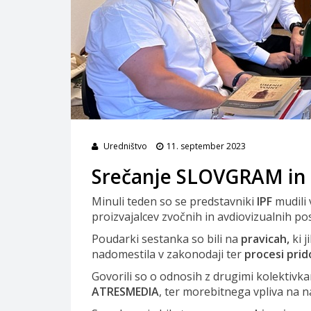
Uredništvo
11. september 2023
Srečanje SLOVGRAM in I
Minuli teden so se predstavniki
IPF
mudili 
proizvajalcev zvočnih in avdiovizualnih pos
Poudarki sestanka so bili na
pravicah,
ki 
nadomestila v zakonodaji ter
procesi prid
Govorili so o odnosih z drugimi kolektivkam
ATRESMEDIA
, ter morebitnega vpliva na 