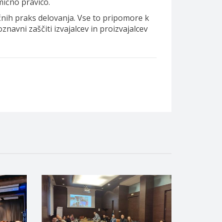
mično pravico.
čnih praks delovanja. Vse to pripomore k
navni zaščiti izvajalcev in proizvajalcev