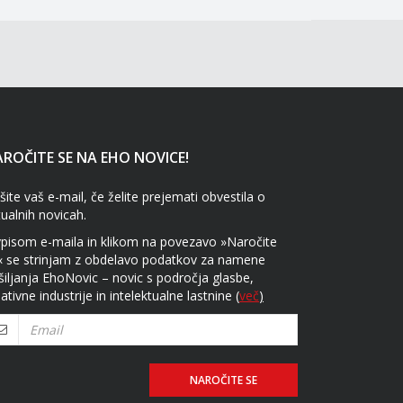
ROČITE SE NA EHO NOVICE!
šite vaš e-mail, če želite prejemati obvestila o
tualnih novicah.
vpisom e-maila in klikom na povezavo »Naročite
« se strinjam z obdelavo podatkov za namene
šiljanja EhoNovic – novic s področja glasbe,
ativne industrije in intelektualne lastnine
(
več
)
NAROČITE SE