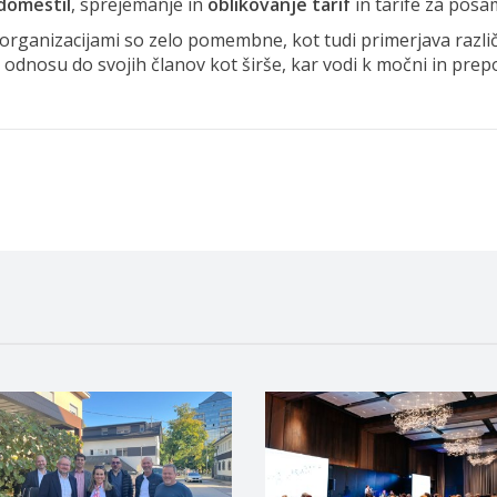
domestil
, sprejemanje in
oblikovanje tarif
in tarife za posa
 organizacijami so zelo pomembne, kot tudi primerjava razli
odnosu do svojih članov kot širše, kar vodi k močni in prepoz