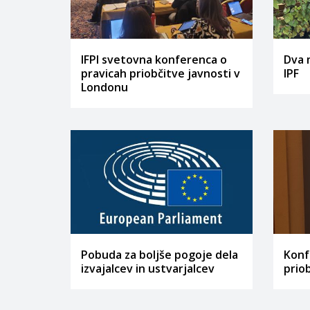
IFPI svetovna konferenca o
Dva 
pravicah priobčitve javnosti v
IPF
Londonu
Pobuda za boljše pogoje dela
Konf
izvajalcev in ustvarjalcev
prio