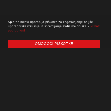
Spletno mesto uporablja piškotke za zagotavljanje boljše
-
uporabniške izkušnje in spremljanje statistike obiska
Prikaži
podrobnosti
OMOGOČI PIŠKOTKE