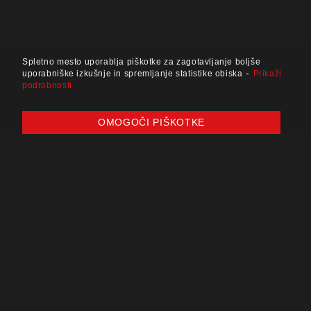
Spletno mesto uporablja piškotke za zagotavljanje boljše
-
uporabniške izkušnje in spremljanje statistike obiska
Prikaži
podrobnosti
OMOGOČI PIŠKOTKE