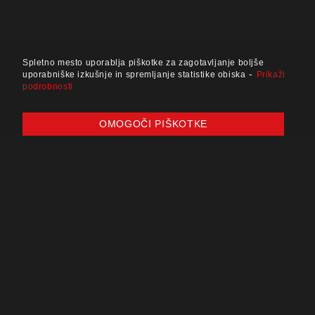
Spletno mesto uporablja piškotke za zagotavljanje boljše
-
uporabniške izkušnje in spremljanje statistike obiska
Prikaži
podrobnosti
OMOGOČI PIŠKOTKE